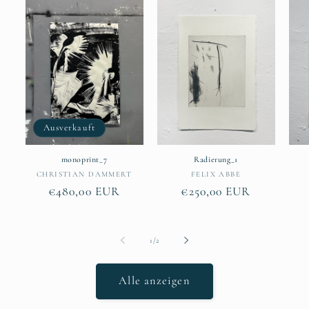
Ausverkauft
monoprint_7
Radierung_1
Anbieter:
Anbieter:
CHRISTIAN DAMMERT
FELIX ABBE
Normaler
€480,00 EUR
Normaler
€250,00 EUR
Preis
Preis
von
1
/
2
Alle anzeigen