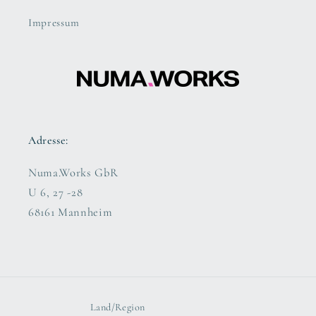
Impressum
Adresse:
Numa.Works GbR
U 6, 27 -28
68161 Mannheim
Land/Region