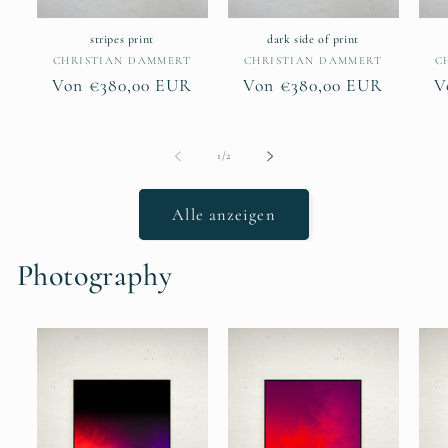
stripes print
dark side of print
Anbieter:
Anbieter:
CHRISTIAN DAMMERT
CHRISTIAN DAMMERT
C
Normaler
Von €380,00 EUR
Normaler
Von €380,00 EUR
N
V
Preis
Preis
P
von
1
/
2
Alle anzeigen
Photography