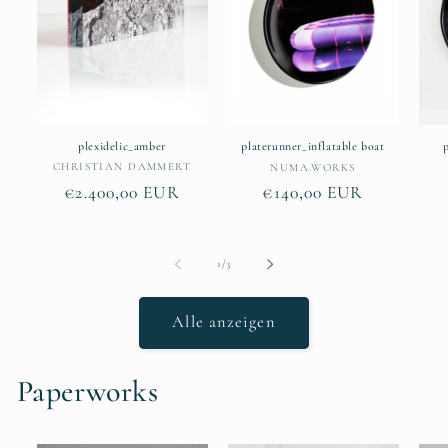
plexidelic_amber
platerunner_inflatable boat
Anbieter:
Anbieter:
CHRISTIAN DAMMERT
NUMA.WORKS
Normaler
€2.400,00 EUR
Normaler
€140,00 EUR
Preis
Preis
von
1
/
3
Alle anzeigen
Paperworks