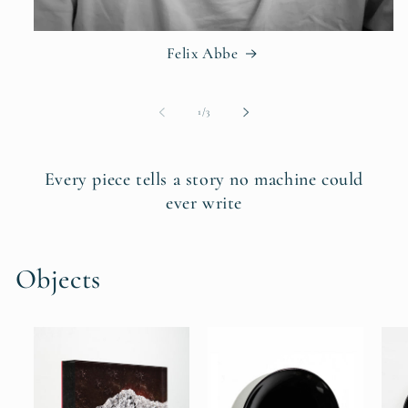
Felix Abbe
von
1
/
3
Every piece tells a story no machine could
ever write
Objects