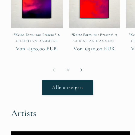
*Keine Form, nur Präsenz*_8
*Keine Form, nur Präsenz*_7
*Ke
Anbieter:
Anbieter:
CHRISTIAN DAMMERT
CHRISTIAN DAMMERT
C
Normaler
Von €520,00 EUR
Normaler
Von €520,00 EUR
N
V
Preis
Preis
P
von
1
/
2
Alle anzeigen
Artists